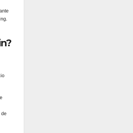
rante
ing.
in?
cio
de
n de