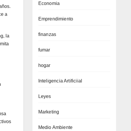
Economia
años.
ce a
Emprendimiento
finanzas
g, la
imita
fumar
hogar
Inteligencia Artificiial
a
Leyes
Marketing
nsa
ctivos
Medio Ambiente