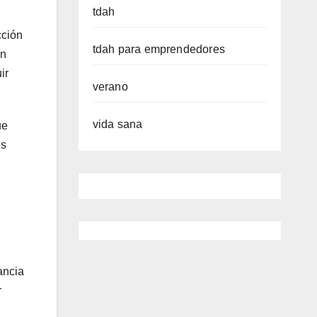
tdah
cción
tdah para emprendedores
in
ir
verano
vida sana
ue
os
ancia
r