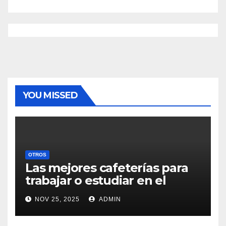
YOU MISSED
OTROS
Las mejores cafeterías para
trabajar o estudiar en el
centro de Vigo
NOV 25, 2025
ADMIN