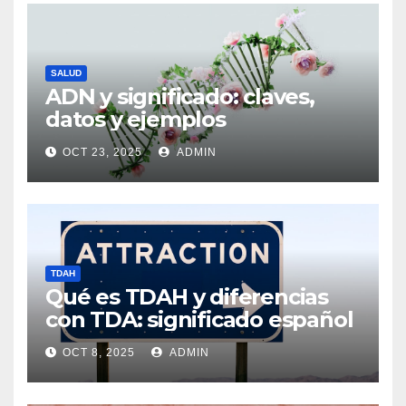
SALUD
ADN y significado: claves,
datos y ejemplos
OCT 23, 2025
ADMIN
TDAH
Qué es TDAH y diferencias
con TDA: significado español
OCT 8, 2025
ADMIN