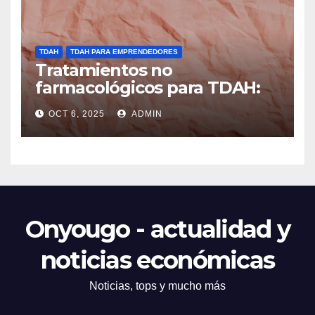
TDAH
TDAH PARA EMPRENDEDORES
Tratamientos no
farmacológicos para TDAH:
opciones prácticas
OCT 6, 2025
ADMIN
Onyougo - actualidad y
noticias económicas
Noticias, tops y mucho más