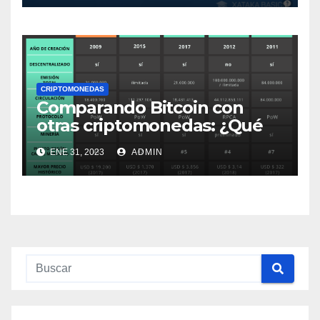
CRIPTOMONEDAS
Comparando Bitcoin con
otras criptomonedas: ¿Qué
los diferencia?
ENE 31, 2023
ADMIN