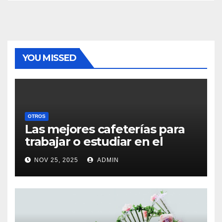
YOU MISSED
OTROS
Las mejores cafeterías para
trabajar o estudiar en el
centro de Vigo
NOV 25, 2025
ADMIN