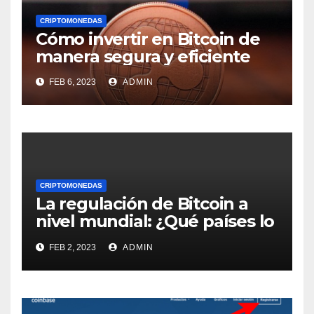
CRIPTOMONEDAS
Cómo invertir en Bitcoin de
manera segura y eficiente
FEB 6, 2023
ADMIN
CRIPTOMONEDAS
La regulación de Bitcoin a
nivel mundial: ¿Qué países lo
han aceptado y cuáles lo han
FEB 2, 2023
ADMIN
prohibido?