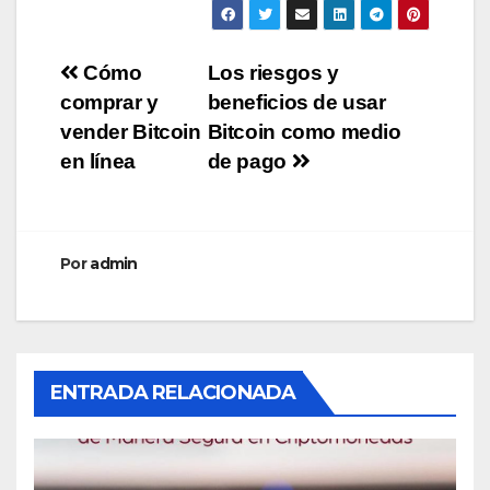
Navegación
Cómo
Los riesgos y
comprar y
beneficios de usar
de
vender Bitcoin
Bitcoin como medio
entradas
en línea
de pago
Por
admin
ENTRADA RELACIONADA