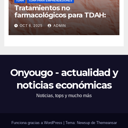
TDAH
TDAH PARA EMPRENDEDORES
Tratamientos no
farmacológicos para TDAH:
opciones prácticas
OCT 6, 2025
ADMIN
Onyougo - actualidad y
noticias económicas
Noticias, tops y mucho más
Funciona gracias a WordPress
|
Tema: Newsup de
Themeansar