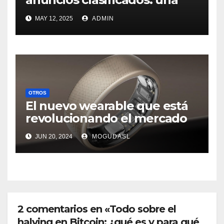
mirada innovadora al
MAY 12, 2025
ADMIN
mercado digital
OTROS
El nuevo wearable que está
revolucionando el mercado
JUN 20, 2024
MOGUDASL
2 comentarios en «Todo sobre el
halving en Bitcoin: ¿qué es y para qué