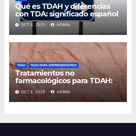
Qué es TDAH y diferencias
con TDA: significado español
OCT 8, 2025
ADMIN
TDAH
TDAH PARA EMPRENDEDORES
Tratamientos no
farmacológicos para TDAH:
opciones prácticas
OCT 6, 2025
ADMIN