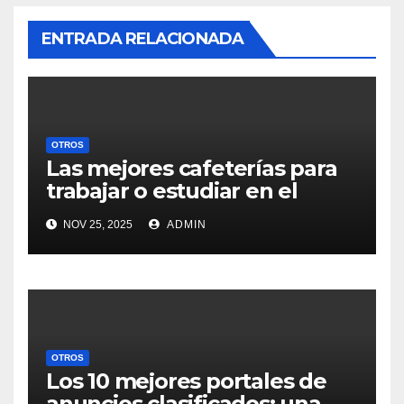
ENTRADA RELACIONADA
OTROS
Las mejores cafeterías para
trabajar o estudiar en el
centro de Vigo
NOV 25, 2025
ADMIN
OTROS
Los 10 mejores portales de
anuncios clasificados: una