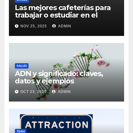
Las mejores cafeterías para
trabajar o estudiar en el
centro de Vigo
NOV 25, 2025
ADMIN
SALUD
ADN y significado: claves,
datos y ejemplos
OCT 23, 2025
ADMIN
TDAH