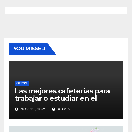
YOU MISSED
OTROS
Las mejores cafeterías para
trabajar o estudiar en el
centro de Vigo
NOV 25, 2025
ADMIN