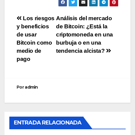
Navegación
Los riesgos
Análisis del mercado
y beneficios
de Bitcoin: ¿Está la
de
de usar
criptomoneda en una
entradas
Bitcoin como
burbuja o en una
medio de
tendencia alcista?
pago
Por
admin
ENTRADA RELACIONADA