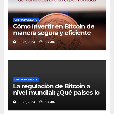
CRIPTOMONEDAS
Cómo invertir en Bitcoin de
manera segura y eficiente
FEB 6, 2023
ADMIN
CRIPTOMONEDAS
La regulación de Bitcoin a
nivel mundial: ¿Qué países lo
han aceptado y cuáles lo han
FEB 2, 2023
ADMIN
prohibido?