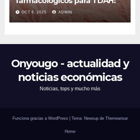
farmacológicos para TDAH:
opciones prácticas
OCT 6, 2025
ADMIN
Onyougo - actualidad y
noticias económicas
Noticias, tops y mucho más
Funciona gracias a WordPress
|
Tema: Newsup de
Themeansar
Home