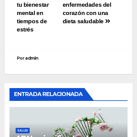
tu bienestar
enfermedades del
de
mental en
corazón con una
entradas
tiempos de
dieta saludable
estrés
Por
admin
ENTRADA RELACIONADA
SALUD