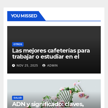
YOU MISSED
OTROS
Las mejores cafeterías para
trabajar o estudiar en el
centro de Vigo
NOV 25, 2025
ADMIN
SALUD
ADN y significado: claves,