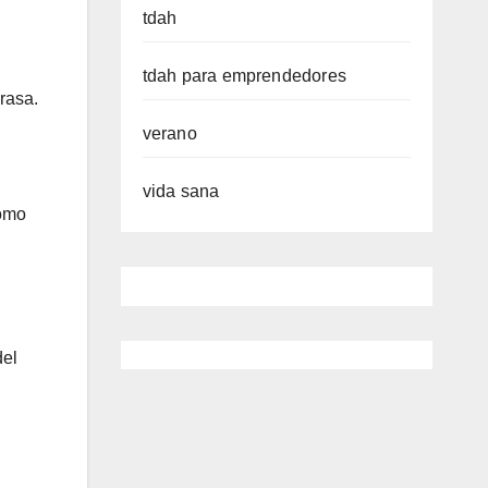
tdah
tdah para emprendedores
rasa.
verano
vida sana
como
del