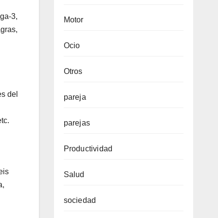
ga-3,
Motor
agras,
Ocio
Otros
es del
pareja
tc.
parejas
Productividad
eis
Salud
a,
sociedad