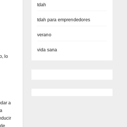
tdah
tdah para emprendedores
verano
vida sana
, lo
udar a
la
educir
 de