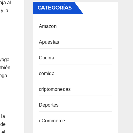
aja al
CATEGORÍAS
y la
Amazon
Apuestas
Cocina
 yoga
mbién
comida
yoga
criptomonedas
Deportes
 la
eCommerce
 de
 el