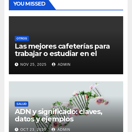
YOU MISSED
OTROS
Las mejores cafeterías para
trabajar o estudiar en el
centro de Vigo
NOV 25, 2025
ADMIN
SALUD
ADN y significado: claves,
datos y ejemplos
OCT 23, 2025
ADMIN