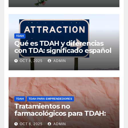
TDAH
Qué es TDAH y diferencias
con TDA: significado español
OCT 8, 2025
ADMIN
TDAH
TDAH PARA EMPRENDEDORES
Tratamientos no
farmacológicos para TDAH:
opciones prácticas
OCT 6, 2025
ADMIN