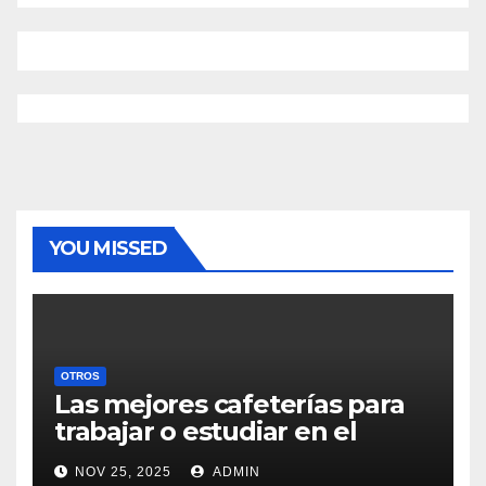
YOU MISSED
OTROS
Las mejores cafeterías para
trabajar o estudiar en el
centro de Vigo
NOV 25, 2025
ADMIN