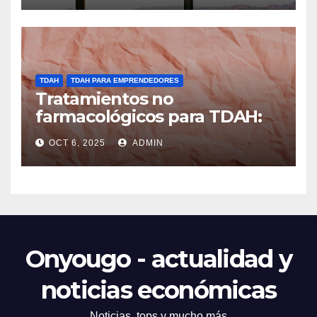
TDAH
TDAH PARA EMPRENDEDORES
Tratamientos no
farmacológicos para TDAH:
opciones prácticas
OCT 6, 2025
ADMIN
Onyougo - actualidad y
noticias económicas
Noticias, tops y mucho más