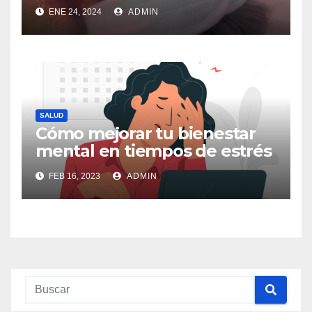
ENE 24, 2024
ADMIN
SALUD
Cómo mejorar tu bienestar
mental en tiempos de estrés
FEB 16, 2023
ADMIN