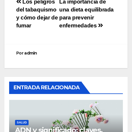
Navegación
Los peligros
La importancia de
del tabaquismo
una dieta equilibrada
de
y cómo dejar de
para prevenir
entradas
fumar
enfermedades
Por
admin
ENTRADA RELACIONADA
SALUD
ADN y significado: claves,