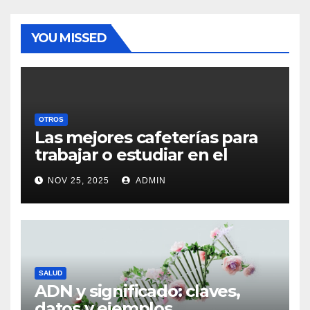
YOU MISSED
OTROS
Las mejores cafeterías para
trabajar o estudiar en el
centro de Vigo
NOV 25, 2025
ADMIN
SALUD
ADN y significado: claves,
datos y ejemplos