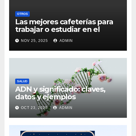
OTROS
Las mejores cafeterías para
trabajar o estudiar en el
centro de Vigo
NOV 25, 2025
ADMIN
SALUD
ADN y significado: claves,
datos y ejemplos
OCT 23, 2025
ADMIN