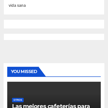
vida sana
YOU MISSED
OTROS
Las mejores cafeterías para