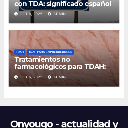
con TDA: significado español
OCT 8, 2025
ADMIN
TDAH
TDAH PARA EMPRENDEDORES
Tratamientos no
farmacológicos para TDAH:
opciones prácticas
OCT 6, 2025
ADMIN
Onyougo - actualidad y