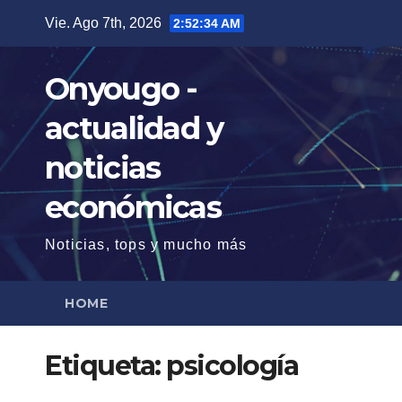
Saltar
Vie. Ago 7th, 2026
2:52:35 AM
al
contenido
Onyougo -
actualidad y
noticias
económicas
Noticias, tops y mucho más
HOME
Etiqueta:
psicología