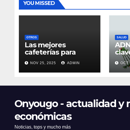
YOU MISSED
OTROS
SALUD
Las mejores
ADN 
cafeterías para
clav
trabajar o estudiar
eje
NOV 25, 2025
ADMIN
OCT 
en el centro de Vigo
Onyougo - actualidad y n
económicas
Noticias, tops y mucho más