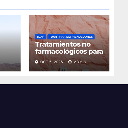
TDAH
TDAH PARA EMPRENDEDORES
Tratamientos no
farmacológicos para
o
TDAH: opciones
OCT 6, 2025
ADMIN
prácticas