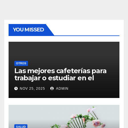
YOU MISSED
OTROS
Las mejores cafeterías para
trabajar o estudiar en el
centro de Vigo
NOV 25, 2025
ADMIN
SALUD