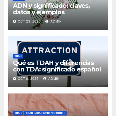
ADN y significado: claves,
datos y ejemplos
OCT 23, 2025
ADMIN
TDAH
Qué es TDAH y diferencias
con TDA: significado español
OCT 8, 2025
ADMIN
TDAH
TDAH PARA EMPRENDEDORES