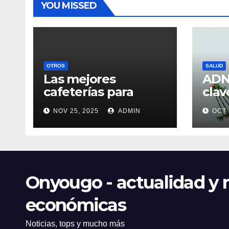
YOU MISSED
OTROS
SALUD
Las mejores
ADN 
cafeterías para
clav
trabajar o estudiar
eje
NOV 25, 2025
ADMIN
OCT 
en el centro de Vigo
Onyougo - actualidad y n
económicas
Noticias, tops y mucho más