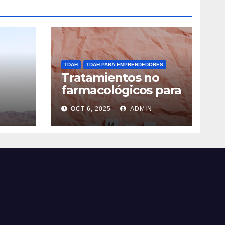
TDAH
TDAH PARA EMPRENDEDORES
Tratamientos no
farmacológicos para
o
TDAH: opciones
OCT 6, 2025
ADMIN
prácticas