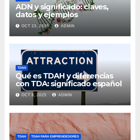
ADN y significado: claves,
datos y ejemplos
OCT 23, 2025
ADMIN
TDAH
Qué es TDAH y diferencias
con TDA: significado español
OCT 8, 2025
ADMIN
TDAH
TDAH PARA EMPRENDEDORES