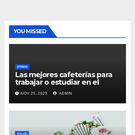
YOU MISSED
OTROS
Las mejores cafeterías para
trabajar o estudiar en el
centro de Vigo
NOV 25, 2025
ADMIN
SALUD