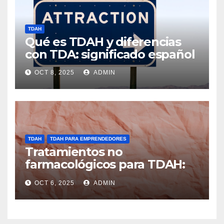
TDAH
Qué es TDAH y diferencias
con TDA: significado español
OCT 8, 2025
ADMIN
TDAH
TDAH PARA EMPRENDEDORES
Tratamientos no
farmacológicos para TDAH:
opciones prácticas
OCT 6, 2025
ADMIN