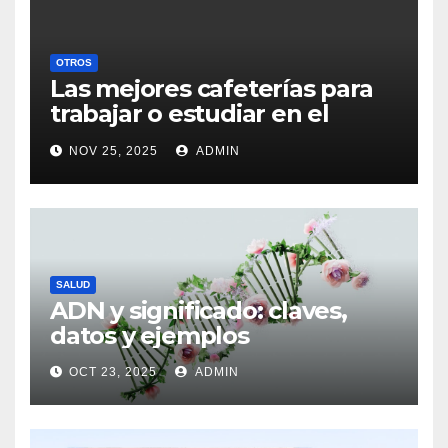
OTROS
Las mejores cafeterías para
trabajar o estudiar en el
centro de Vigo
NOV 25, 2025
ADMIN
SALUD
ADN y significado: claves,
datos y ejemplos
OCT 23, 2025
ADMIN