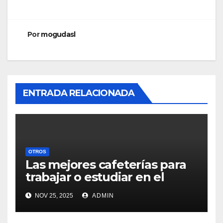
entradas
Por
mogudasl
ENTRADA RELACIONADA
OTROS
Las mejores cafeterías para
trabajar o estudiar en el
centro de Vigo
NOV 25, 2025
ADMIN