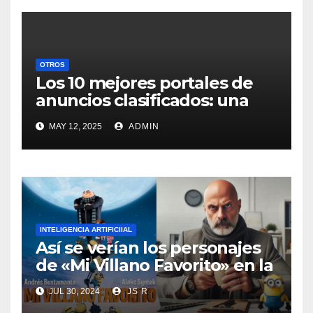
OTROS
Los 10 mejores portales de
anuncios clasificados: una
mirada innovadora al
MAY 12, 2025
ADMIN
mercado digital
INTELIGENCIA ARTIFICIIAL
Así se verían los personajes
de «Mi Villano Favorito» en la
vida real según la
JUL 30, 2024
JS R
inteligencia artificial