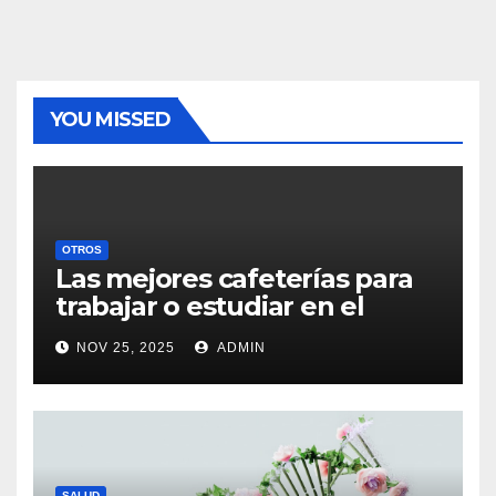
YOU MISSED
OTROS
Las mejores cafeterías para
trabajar o estudiar en el
centro de Vigo
NOV 25, 2025
ADMIN
SALUD