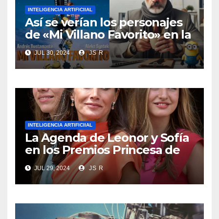
INTELIGENCIA ARTIFICIIAL
Así se verían los personajes
de «Mi Villano Favorito» en la
vida real según la
JUL 30, 2024
JS R
inteligencia artificial
INTELIGENCIA ARTIFICIIAL
La Agenda de Leonor y Sofía
en los Premios Princesa de
Girona 2024
JUL 29, 2024
JS R