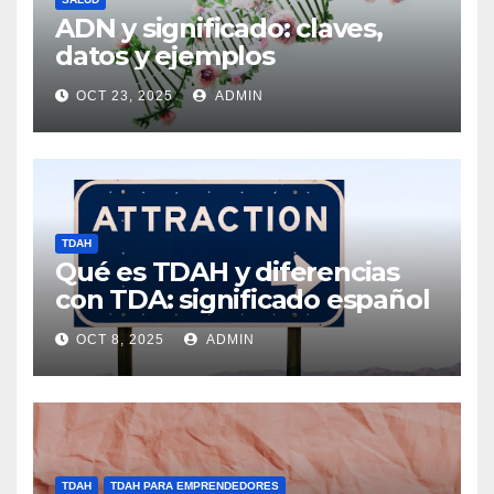
ADN y significado: claves,
datos y ejemplos
OCT 23, 2025
ADMIN
TDAH
Qué es TDAH y diferencias
con TDA: significado español
OCT 8, 2025
ADMIN
TDAH
TDAH PARA EMPRENDEDORES