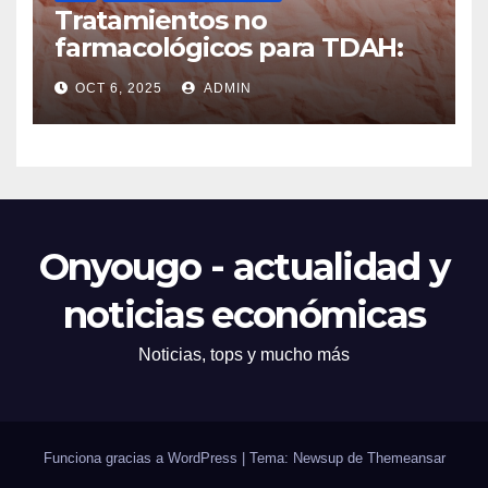
Tratamientos no
farmacológicos para TDAH:
opciones prácticas
OCT 6, 2025
ADMIN
Onyougo - actualidad y
noticias económicas
Noticias, tops y mucho más
Funciona gracias a WordPress
|
Tema: Newsup de
Themeansar