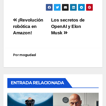
Navegación
¡Revolución
Los secretos de
robótica en
OpenAI y Elon
de
Amazon!
Musk
entradas
Por
mogudasl
ENTRADA RELACIONADA