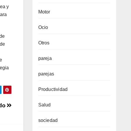
nea y
Motor
para
Ocio
 de
Otros
 de
pareja
e
tegia
parejas
Productividad
ado
Salud
sociedad