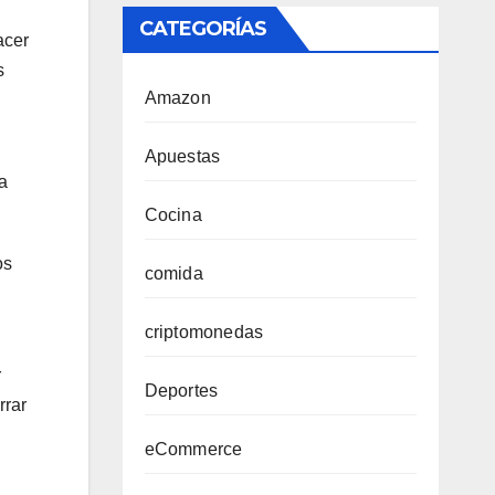
CATEGORÍAS
acer
s
Amazon
Apuestas
a
Cocina
os
comida
criptomonedas
r
Deportes
rrar
eCommerce