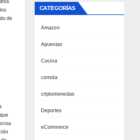
otros
CATEGORÍAS
los
ado de
Amazon
Apuestas
Cocina
comida
criptomonedas
a
Deportes
 que
ecisa
eCommerce
ción