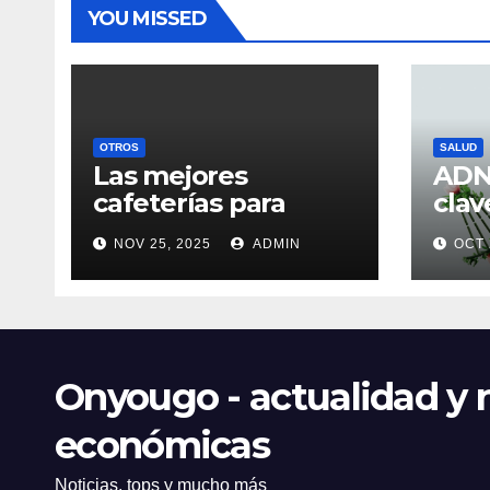
YOU MISSED
OTROS
SALUD
Las mejores
ADN 
cafeterías para
clav
trabajar o estudiar
eje
NOV 25, 2025
ADMIN
OCT 
en el centro de Vigo
Onyougo - actualidad y n
económicas
Noticias, tops y mucho más