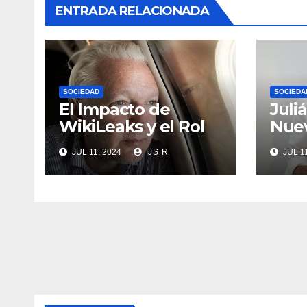
ENTRADA RELACIONADA
SOCIEDAD
SOCIEDA
El Impacto de
Juli
WikiLeaks y el Rol
Nuev
de Julian Assange
Gene
JUL 11, 2024
JS R
JUL 11
Come