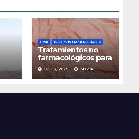
TDAH
TDAH PARA EMPRENDEDORES
Tratamientos no
farmacológicos para
o
TDAH: opciones
OCT 6, 2025
ADMIN
prácticas