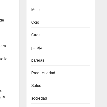
Motor
sde
Ocio
Otros
para
pareja
ue la
parejas
Productividad
Salud
o.
 IA
sociedad