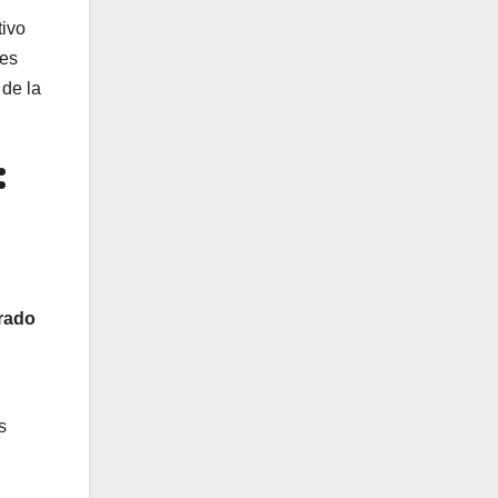
tivo
nes
 de la
:
erado
s