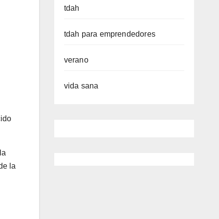
tdah
tdah para emprendedores
verano
vida sana
cido
la
de la