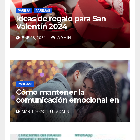
PAREJA
PAREJAS
Ideas de regalo para San
Valentín 2024
ENE 18, 2024
ADMIN
PAREJAS
Cómo mantener la
comunicación emocional en
una relación LAT
MAR 4, 2023
ADMIN