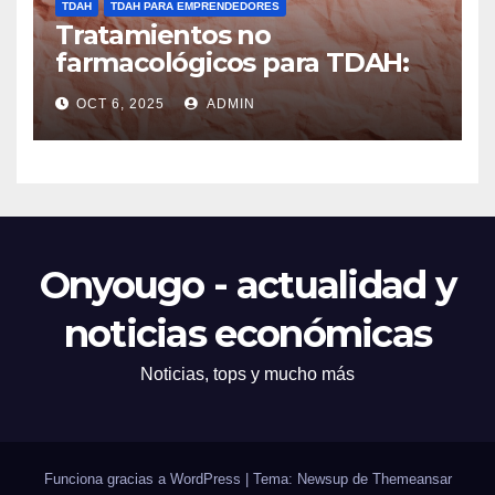
TDAH
TDAH PARA EMPRENDEDORES
Tratamientos no
farmacológicos para TDAH:
opciones prácticas
OCT 6, 2025
ADMIN
Onyougo - actualidad y
noticias económicas
Noticias, tops y mucho más
Funciona gracias a WordPress
|
Tema: Newsup de
Themeansar