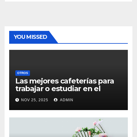
YOU MISSED
OTROS
Las mejores cafeterías para
trabajar o estudiar en el
centro de Vigo
NOV 25, 2025
ADMIN