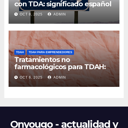
con TDA: significado español
OCT 8, 2025
ADMIN
TDAH
TDAH PARA EMPRENDEDORES
Tratamientos no
farmacológicos para TDAH:
opciones prácticas
OCT 6, 2025
ADMIN
Onyougo - actualidad y