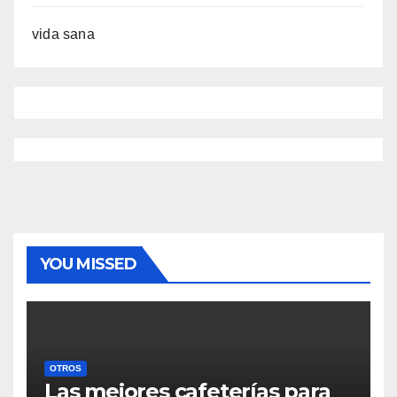
vida sana
YOU MISSED
OTROS
Las mejores cafeterías para