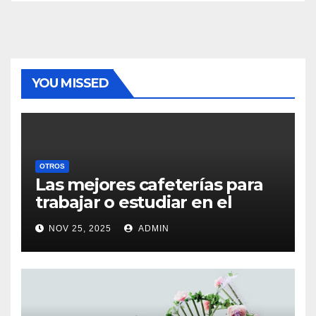
YOU MISSED
OTROS
Las mejores cafeterías para
trabajar o estudiar en el
centro de Vigo
NOV 25, 2025
ADMIN