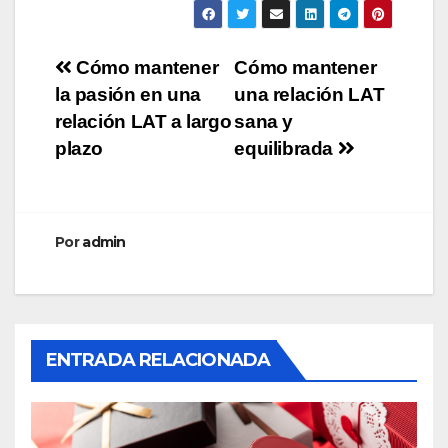
Navegación
Cómo mantener
Cómo mantener
la pasión en una
una relación LAT
de
relación LAT a largo
sana y
entradas
plazo
equilibrada
Por
admin
ENTRADA RELACIONADA