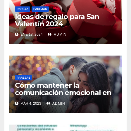
PAREJA
PAREJAS
Ideas de regalo para San
Valentín 2024
ENE 18, 2024
ADMIN
PAREJAS
Cómo mantener la
comunicación emocional en
una relación LAT
MAR 4, 2023
ADMIN