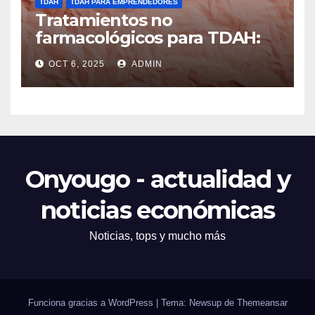
TDAH
TDAH PARA EMPRENDEDORES
Tratamientos no
farmacológicos para TDAH:
opciones prácticas
OCT 6, 2025
ADMIN
Onyougo - actualidad y
noticias económicas
Noticias, tops y mucho más
Funciona gracias a WordPress
|
Tema: Newsup de
Themeansar