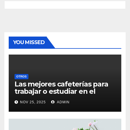
YOU MISSED
OTROS
Las mejores cafeterías para
trabajar o estudiar en el
centro de Vigo
NOV 25, 2025
ADMIN