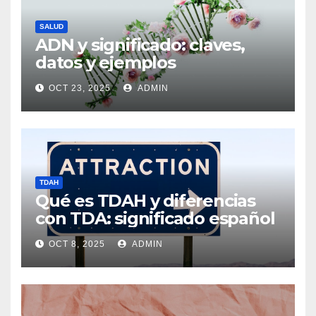
SALUD
ADN y significado: claves,
datos y ejemplos
OCT 23, 2025
ADMIN
TDAH
Qué es TDAH y diferencias
con TDA: significado español
OCT 8, 2025
ADMIN