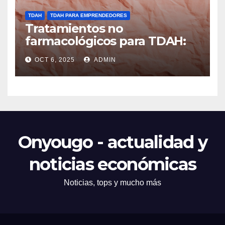
TDAH
TDAH PARA EMPRENDEDORES
Tratamientos no
farmacológicos para TDAH:
opciones prácticas
OCT 6, 2025
ADMIN
Onyougo - actualidad y
noticias económicas
Noticias, tops y mucho más