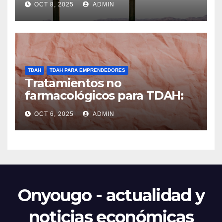
OCT 8, 2025
ADMIN
TDAH
TDAH PARA EMPRENDEDORES
Tratamientos no
farmacológicos para TDAH:
opciones prácticas
OCT 6, 2025
ADMIN
Onyougo - actualidad y
noticias económicas