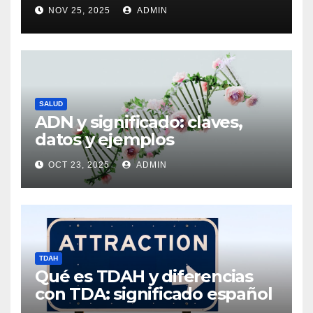
centro de Vigo
NOV 25, 2025
ADMIN
SALUD
ADN y significado: claves,
datos y ejemplos
OCT 23, 2025
ADMIN
TDAH
Qué es TDAH y diferencias
con TDA: significado español